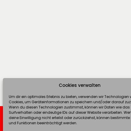
Cookies verwalten
Um dir ein optimales Erlebnis zu bieten, verwenden wir Technologien 
Cookies, um Geräteinformationen zu speichern und/oder darauf zuz
Wenn du diesen Technologien zustimmst, können wir Daten wie das
Surfverhalten oder eindeutige IDs auf dieser Website verarbeiten. We
deine Einwilligung nicht erteilst oder zurückziehst, können bestimmt
und Funktionen beeinträchtigt werden.
XENIA NITSCHKE